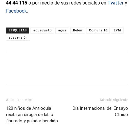
44 44 115
o por medio de sus redes sociales en
Twitter
y
Facebook
.
ETIQUETAS
acueducto
agua
Belén
Comuna 16
EPM
suspensión
Artículo anterior
Artículo siguiente
120 niños de Antioquia
Día Internacional del Ensayo
recibirán cirugía de labio
Clínico
fisurado y paladar hendido