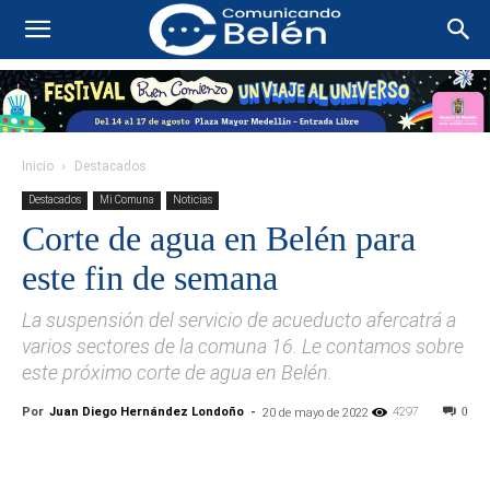
Inicio
Destacados
Destacados
Mi Comuna
Noticias
Corte de agua en Belén para
este fin de semana
La suspensión del servicio de acueducto afercatrá a
varios sectores de la comuna 16. Le contamos sobre
este próximo corte de agua en Belén.
Por
Juan Diego Hernández Londoño
-
4297
0
20 de mayo de 2022