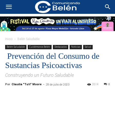
Inicio
Belén Saludable
Belén Saludable
Cuidémonos Belén
Destacados
Noticias
Salud
Prevención del Consumo de
Sustancias Psicoactivas
Construyendo un Futuro Saludable
Por
Claudia "Tuti" Moore
-
3514
0
28 de julio de 2023