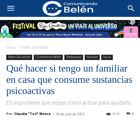
Inicio
Belén Saludable
Belén Saludable
Cuidémonos Belén
Destacados
Noticias
Salud
Qué hacer si tengo un familiar
en casa que consume sustancias
psicoactivas
Es importante que sepas cómo actuar para ayudarlo
Por
Claudia "Tuti" Moore
-
4048
0
28 de julio de 2023