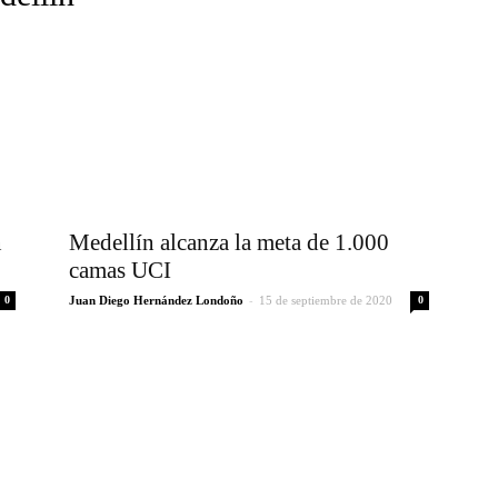
n
Medellín alcanza la meta de 1.000
camas UCI
-
0
Juan Diego Hernández Londoño
15 de septiembre de 2020
0