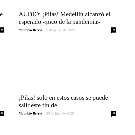
te
AUDIO: ¡Pilas! Medellín alcanzó el
esperado «pico de la pandemia»
-
0
Mauricio Berrío
6 de agosto de 2020
0
¡Pilas! solo en estos casos se puede
salir este fin de...
-
0
Mauricio Berrío
23 de julio de 2020
0